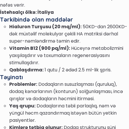
nəfəs verir.
İstehsalçı ölkə: İtaliya
Tərkibində olan maddələr
Hialuron Turşusu (20 mq/ml):
50KD-dan 2600KD-
dək müxtəlif molekulyar çəkili HA matriksi dərhal
super-nəmləndirmə təmin edir.
Vitamin B12 (900 pq/ml):
Hüceyrə metabolizmini
yaxşılaşdırır və toxumaların regenerasiyasını
stimullaşdırır.
Qablaşdırma:
1 qutu / 2 ədəd 2.5 ml-lik şpris.
Təyinatı
Problemlər:
Dodaqların susuzlaşması (quruluq),
dodaq kənarlarının (konturun) solğunlaşması, incə
qırışlar və dodaqların həcmini itirməsi.
Yaş qrupu:
Dodaqlarına təbii parlaqlıq, nəm və
yüngül həcm qazandırmaq istəyən bütün yetkin
pasiyentlər.
Kimlərə tətbiq olunur:
Dodaq strukturunu süni