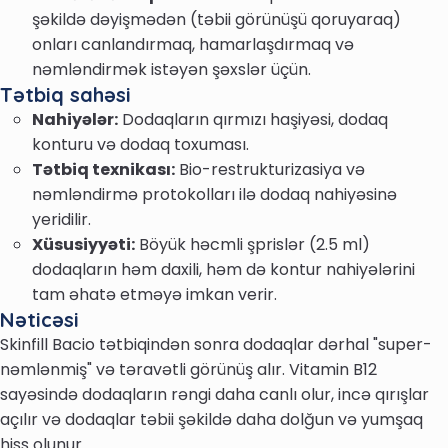
şəkildə dəyişmədən (təbii görünüşü qoruyaraq)
onları canlandırmaq, hamarlaşdırmaq və
nəmləndirmək istəyən şəxslər üçün.
Tətbiq sahəsi
Nahiyələr:
Dodaqların qırmızı haşiyəsi, dodaq
konturu və dodaq toxuması.
Tətbiq texnikası:
Bio-restrukturizasiya və
nəmləndirmə protokolları ilə dodaq nahiyəsinə
yeridilir.
Xüsusiyyəti:
Böyük həcmli şprislər (2.5 ml)
dodaqların həm daxili, həm də kontur nahiyələrini
tam əhatə etməyə imkan verir.
Nəticəsi
Skinfill Bacio tətbiqindən sonra dodaqlar dərhal "super-
nəmlənmiş" və təravətli görünüş alır. Vitamin B12
sayəsində dodaqların rəngi daha canlı olur, incə qırışlar
açılır və dodaqlar təbii şəkildə daha dolğun və yumşaq
hiss olunur.