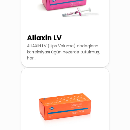
Aliaxin LV
ALIAXIN LV (Lips Volume) dodaqların
korreksiyası üçün nəzərdə tutulmuş,
har...