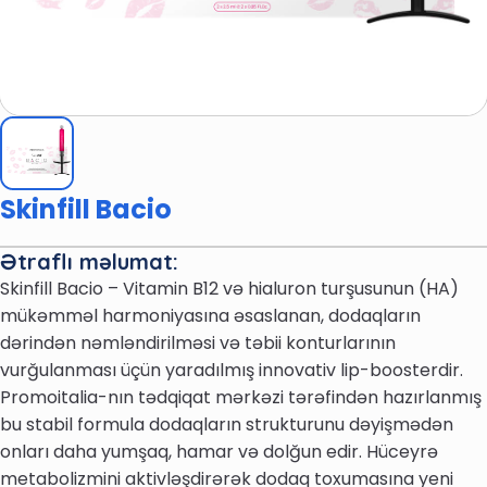
Skinfill Bacio
Ətraflı məlumat:
Skinfill Bacio – Vitamin B12 və hialuron turşusunun (HA)
mükəmməl harmoniyasına əsaslanan, dodaqların
dərindən nəmləndirilməsi və təbii konturlarının
vurğulanması üçün yaradılmış innovativ lip-boosterdir.
Promoitalia-nın tədqiqat mərkəzi tərəfindən hazırlanmış
bu stabil formula dodaqların strukturunu dəyişmədən
onları daha yumşaq, hamar və dolğun edir. Hüceyrə
metabolizmini aktivləşdirərək dodaq toxumasına yeni