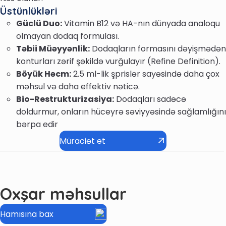
Üstünlükləri
Güclü Duo:
Vitamin B12 və HA-nın dünyada analoqu
olmayan dodaq formulası.
Təbii Müəyyənlik:
Dodaqların formasını dəyişmədən
konturları zərif şəkildə vurğulayır (Refine Definition).
Böyük Həcm:
2.5 ml-lik şprislər sayəsində daha çox
məhsul və daha effektiv nəticə.
Bio-Restrukturizasiya:
Dodaqları sadəcə
doldurmur, onların hüceyrə səviyyəsində sağlamlığını
bərpa edir
Müraciət et
Oxşar məhsullar
Hamısına bax