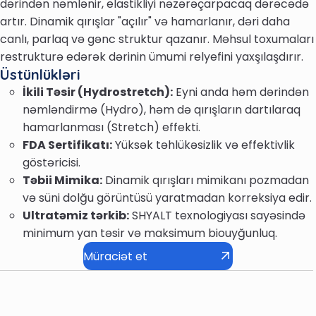
dərindən nəmlənir, elastikliyi nəzərəçarpacaq dərəcədə
artır. Dinamik qırışlar "açılır" və hamarlanır, dəri daha
canlı, parlaq və gənc struktur qazanır. Məhsul toxumaları
restrukturə edərək dərinin ümumi relyefini yaxşılaşdırır.
Üstünlükləri
İkili Təsir (Hydrostretch):
Eyni anda həm dərindən
nəmləndirmə (Hydro), həm də qırışların dartılaraq
hamarlanması (Stretch) effekti.
FDA Sertifikatı:
Yüksək təhlükəsizlik və effektivlik
göstəricisi.
Təbii Mimika:
Dinamik qırışları mimikanı pozmadan
və süni dolğu görüntüsü yaratmadan korreksiya edir.
Ultratəmiz tərkib:
SHYALT texnologiyası sayəsində
minimum yan təsir və maksimum biouyğunluq.
Müraciət et