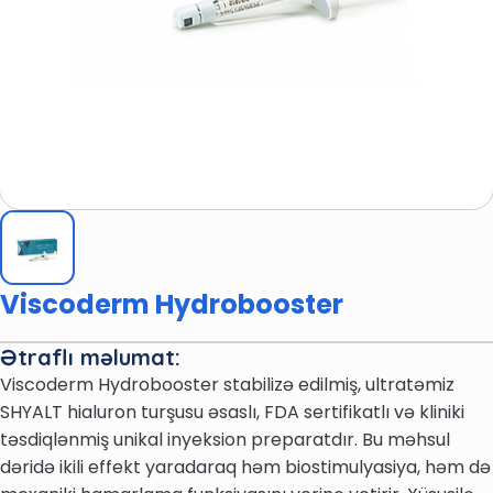
Viscoderm Hydrobooster
Ətraflı məlumat:
Viscoderm Hydrobooster stabilizə edilmiş, ultratəmiz
SHYALT hialuron turşusu əsaslı, FDA sertifikatlı və kliniki
təsdiqlənmiş unikal inyeksion preparatdır. Bu məhsul
dəridə ikili effekt yaradaraq həm biostimulyasiya, həm də