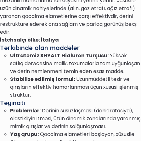
mexaniki hamarlama funksiyasını yerinə yetirir. Xüsusilə
üzün dinamik nahiyələrində (alın, göz ətrafı, ağız ətrafı)
yaranan qocalma əlamətlərinə qarşı effektivdir, dərini
restrukturə edərək ona sağlam və parlaq görünüş bəxş
edir.
İstehsalçı ölkə: İtaliya
Tərkibində olan maddələr
Ultratəmiz SHYALT Hialuron Turşusu:
Yüksək
saflıq dərəcəsinə malik, toxumalarla tam uyğunlaşan
və dərin nəmlənməni təmin edən əsas maddə.
Stabilizə edilmiş formul:
Uzunmüddətli təsir və
qırışların effektiv hamarlanması üçün xüsusi işlənmiş
struktur.
Təyinatı
Problemlər:
Dərinin susuzlaşması (dehidratasiya),
elastikliyin itməsi, üzün dinamik zonalarında yaranmış
mimik qırışlar və dərinin solğunlaşması.
Yaş qrupu:
Qocalma əlamətləri başlayan, xüsusilə