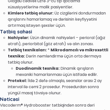
Glogau cədvəli üzrə 3-cü tip qocalma
xüsusiyyətlərinə malik pasiyentlər.
Kimlərə tətbiq olunur:
Üz cizgilərini dondurmadan
qırışlarını hamarlamaq və dərisinin keyfiyyətini
artırmaq istəyən şəxslər üçün.
Tətbiq sahəsi
Nahiyələr:
Üzün dinamik nahiyələri – perioral (ağız
ətrafı), periorbital (göz ətrafı) və alın zonası.
Tətbiq texnikaları:
*
Mikrodamcılı və mikroxəttli
texnika:
Dərin nəmləndirmə üçün orta dermaya
tətbiq olunur.
Duodinamik texnika:
Dinamik qırışların
mexaniki hamarlanması üçün istifadə edilir.
Protokol:
İldə 2 dəfə olmaqla, seanslar arası 2 ay
interval ilə cəmi 2 prosedur. Prosedurdan sonra
yüngül masaj tövsiyə olunur.
Nəticəsi
Viscoderm® Hydrobooster tətbiqindən sonra dəri