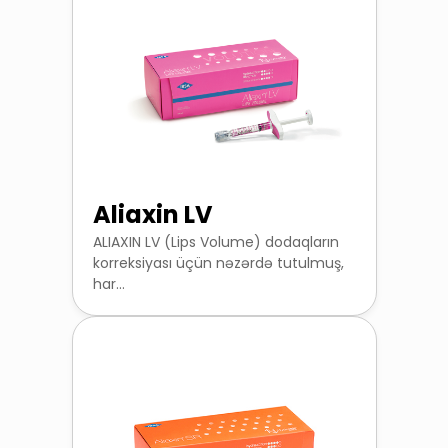
Aliaxin LV
ALIAXIN LV (Lips Volume) dodaqların
korreksiyası üçün nəzərdə tutulmuş,
har...