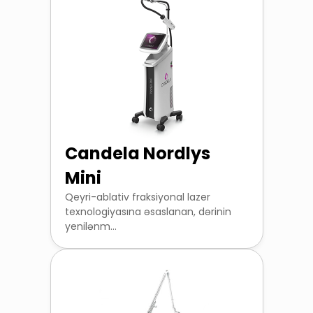
Candela Nordlys
Mini
Qeyri-ablativ fraksiyonal lazer
texnologiyasına əsaslanan, dərinin
yenilənm...