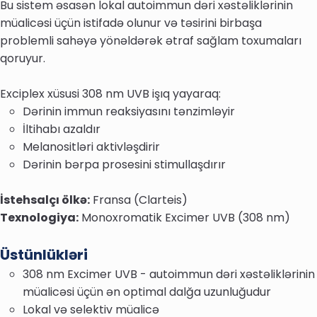
Bu sistem əsasən lokal autoimmun dəri xəstəliklərinin
müalicəsi üçün istifadə olunur və təsirini birbaşa
problemli sahəyə yönəldərək ətraf sağlam toxumaları
qoruyur.
Exciplex xüsusi 308 nm UVB işıq yayaraq:
Dərinin immun reaksiyasını tənzimləyir
İltihabı azaldır
Melanositləri aktivləşdirir
Dərinin bərpa prosesini stimullaşdırır
İstehsalçı ölkə:
Fransa (Clarteis)
Texnologiya:
Monoxromatik Excimer UVB (308 nm)
Üstünlükləri
308 nm Excimer UVB - autoimmun dəri xəstəliklərinin
müalicəsi üçün ən optimal dalğa uzunluğudur
Lokal və selektiv müalicə