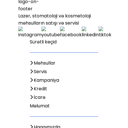
Lazer, stomatoloji və kosmetoloji
məhsulların satışı və servisi
Sürətli keçid
Məhsullar
Servis
Kampaniya
Kredit
İcarə
Məlumat
Haqqımızda