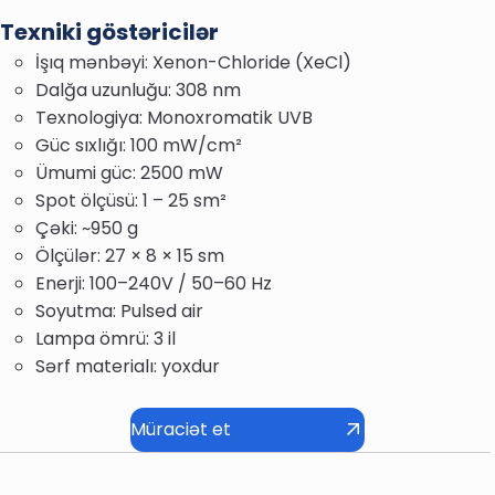
Texniki göstəricilər
İşıq mənbəyi: Xenon-Chloride (XeCl)
Dalğa uzunluğu: 308 nm
Texnologiya: Monoxromatik UVB
Güc sıxlığı: 100 mW/cm²
Ümumi güc: 2500 mW
Spot ölçüsü: 1 – 25 sm²
Çəki: ~950 g
Ölçülər: 27 × 8 × 15 sm
Enerji: 100–240V / 50–60 Hz
Soyutma: Pulsed air
Lampa ömrü: 3 il
Sərf materialı: yoxdur
Müraciət et