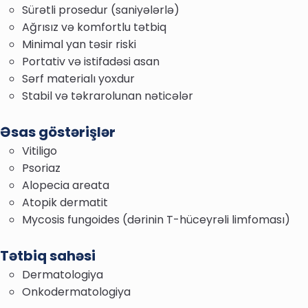
Sürətli prosedur (saniyələrlə)
Ağrısız və komfortlu tətbiq
Minimal yan təsir riski
Portativ və istifadəsi asan
Sərf materialı yoxdur
Stabil və təkrarolunan nəticələr
Əsas göstərişlər
Vitiligo
Psoriaz
Alopecia areata
Atopik dermatit
Mycosis fungoides (dərinin T-hüceyrəli limfoması)
Tətbiq sahəsi
Dermatologiya
Onkodermatologiya