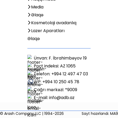
Media
Əlaqə
Kosmetoloji avadanlıq
Lazer Aparatları
Əlaqə
Ünvan: F. İbrahimbəyov 19
Poçt indeksi: AZ 1065
Telefon: +994 12 497 47 03
WP: +994 10 250 45 78
Çağrı mərkəzi: *9009
E-mail:
info@adb.az
© Arash Company LLC | 1994-2026
Sayt hazırlandı: MA9