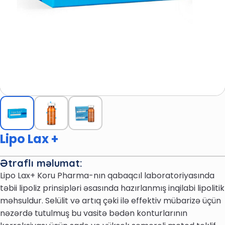
Lipo Lax +
Ətraflı məlumat:
Lipo Lax+ Koru Pharma-nın qabaqcıl laboratoriyasında
təbii lipoliz prinsipləri əsasında hazırlanmış inqilabi lipolitik
məhsuldur. Selülit və artıq çəki ilə effektiv mübarizə üçün
nəzərdə tutulmuş bu vasitə bədən konturlarının