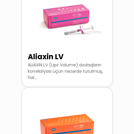
Aliaxin LV
ALIAXIN LV (Lips Volume) dodaqların
korreksiyası üçün nəzərdə tutulmuş,
har...