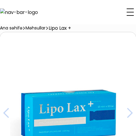
Lipo Lax +
Ana səhifə
Məhsullar