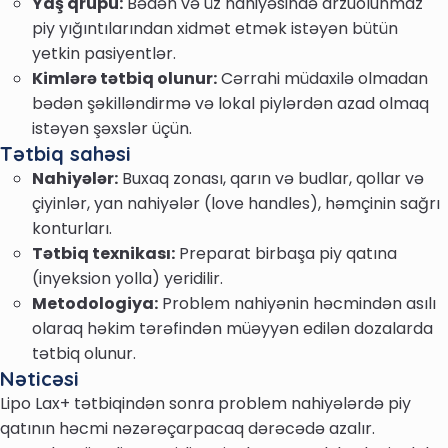
Yaş qrupu:
Bədən və üz nahiyəsində arzuolunmaz
piy yığıntılarından xidmət etmək istəyən bütün
yetkin pasiyentlər.
Kimlərə tətbiq olunur:
Cərrahi müdaxilə olmadan
bədən şəkilləndirmə və lokal piylərdən azad olmaq
istəyən şəxslər üçün.
Tətbiq sahəsi
Nahiyələr:
Buxaq zonası, qarın və budlar, qollar və
çiyinlər, yan nahiyələr (love handles), həmçinin sağrı
konturları.
Tətbiq texnikası:
Preparat birbaşa piy qatına
(inyeksion yolla) yeridilir.
Metodologiya:
Problem nahiyənin həcmindən asılı
olaraq həkim tərəfindən müəyyən edilən dozalarda
tətbiq olunur.
Nəticəsi
Lipo Lax+ tətbiqindən sonra problem nahiyələrdə piy
qatının həcmi nəzərəçarpacaq dərəcədə azalır.