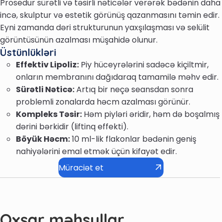
Prosedur sürətli və təsirli nəticələr verərək bədənin daha
incə, skulptur və estetik görünüş qazanmasını təmin edir.
Eyni zamanda dəri strukturunun yaxşılaşması və selülit
görüntüsünün azalması müşahidə olunur.
Üstünlükləri
Effektiv Lipoliz:
Piy hüceyrələrini sadəcə kiçiltmir,
onların membranını dağıdaraq tamamilə məhv edir.
Sürətli Nəticə:
Artıq bir neçə seansdan sonra
problemli zonalarda həcm azalması görünür.
Kompleks Təsir:
Həm piyləri əridir, həm də boşalmış
dərini bərkidir (liftinq effekti).
Böyük Həcm:
10 ml-lik flakonlar bədənin geniş
nahiyələrini emal etmək üçün kifayət edir.
Müraciət et
Oxşar məhsullar