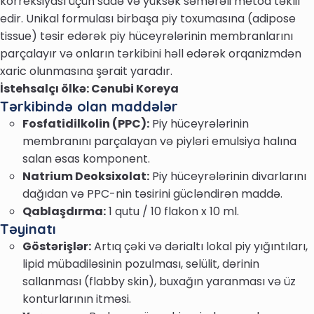
korreksiyası üçün sadə və yüksək səmərəli metod təklif
edir. Unikal formulası birbaşa piy toxumasına (adipose
tissue) təsir edərək piy hüceyrələrinin membranlarını
parçalayır və onların tərkibini həll edərək orqanizmdən
xaric olunmasına şərait yaradır.
İstehsalçı ölkə: Cənubi Koreya
Tərkibində olan maddələr
Fosfatidilkolin (PPC):
Piy hüceyrələrinin
membranını parçalayan və piyləri emulsiya halına
salan əsas komponent.
Natrium Deoksixolat:
Piy hüceyrələrinin divarlarını
dağıdan və PPC-nin təsirini gücləndirən maddə.
Qablaşdırma:
1 qutu / 10 flakon x 10 ml.
Təyinatı
Göstərişlər:
Artıq çəki və dərialtı lokal piy yığıntıları,
lipid mübadiləsinin pozulması, selülit, dərinin
sallanması (flabby skin), buxağın yaranması və üz
konturlarının itməsi.