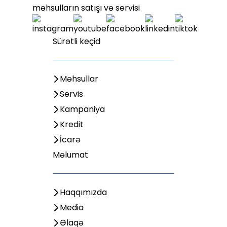
məhsulların satışı və servisi
Sürətli keçid
Məhsullar
Servis
Kampaniya
Kredit
İcarə
Məlumat
Haqqımızda
Media
Əlaqə